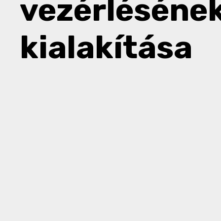
vezérléséne
kialakítása