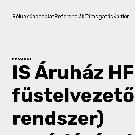
Rólunk
Kapcsolat
Referenciák
Támogatás
Karrier
PROJEKT
IS Áruház HF
füstelvezető
rendszer)