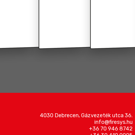
4030 Debrecen, Gázvezeték utca 36.
info@firesys.hu
+36 70 946 8742