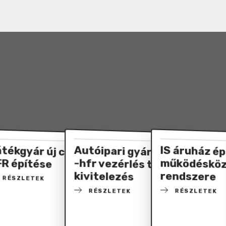
vő HFR
tékgyár új csarnoka
Autóipari gyártócsarnok
-hfr vezérlés tervezés,
IS áruház ép
működésközb
R építése
kivitelezés
rendszere
RÉSZLETEK
RÉSZLETEK
RÉSZLETEK