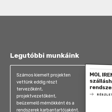
Legutóbbi munkáink
MOL IRE
szállásh
Számos kiemelt projekten
vettünk eddig részt
rendsze
tervezőként,
RÉSZLE
projektvezetőként,
beüzemelő mérnökként és a
rendszerek karbantartójaként.