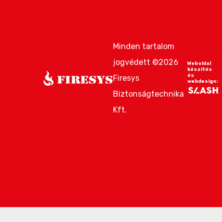
Minden tartalom
jogvédett ©2026
Weboldal
készítés
és
Firesys
webdesign:
Biztonságtechnika
Kft.