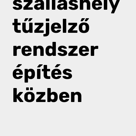
szálláshely
tűzjelző
rendszer
építés
közben