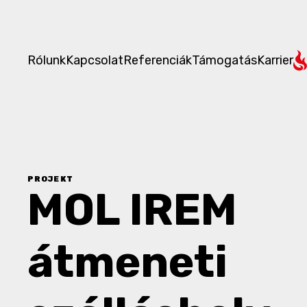
Rólunk
Kapcsolat
Referenciák
Támogatás
Karrier
PROJEKT
MOL IREM
átmeneti