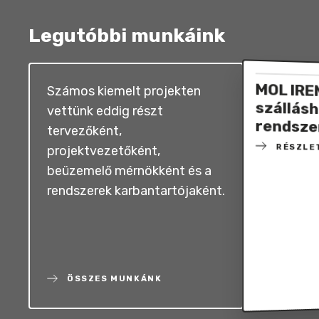
Legutóbbi munkáink
MOL IRE
szállásh
Számos kiemelt projekten
vettünk eddig részt
rendsze
tervezőként,
RÉSZLE
projektvezetőként,
beüzemelő mérnökként és a
rendszerek karbantartójaként.
ÖSSZES MUNKÁNK