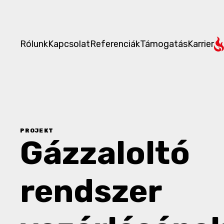
Rólunk
Kapcsolat
Referenciák
Támogatás
Karrier
PROJEKT
Gázzaloltó
rendszer