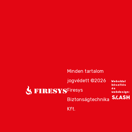
Minden tartalom
jogvédett ©2026
Weboldal
készítés
és
Firesys
webdesign:
Biztonságtechnika
Kft.