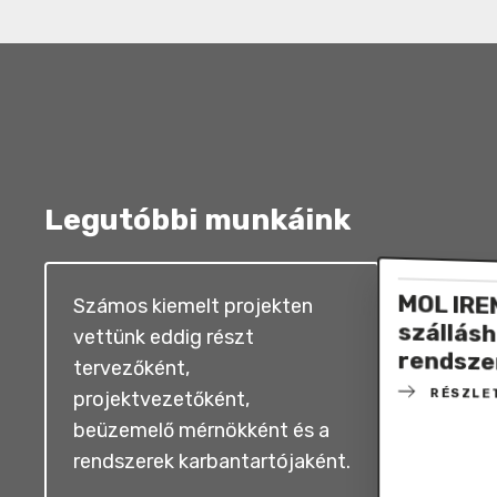
Legutóbbi munkáink
MOL IRE
szállásh
Számos kiemelt projekten
vettünk eddig részt
rendsze
tervezőként,
RÉSZLE
projektvezetőként,
beüzemelő mérnökként és a
rendszerek karbantartójaként.