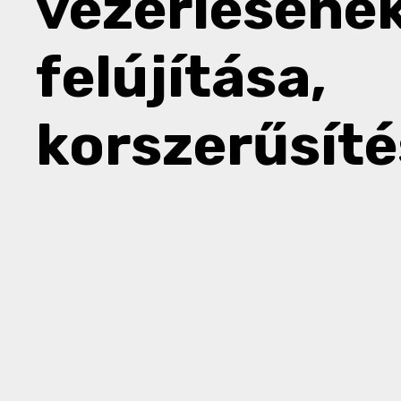
vezérléséne
felújítása,
korszerűsíté